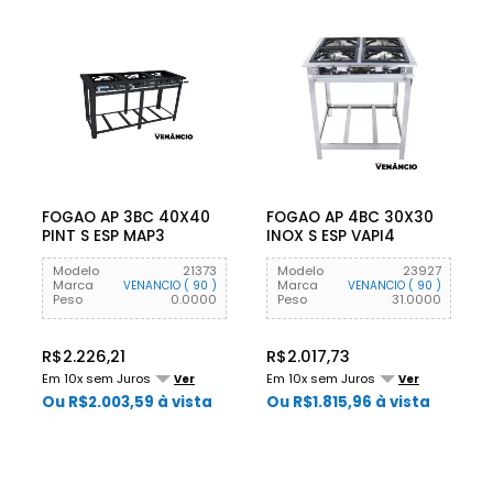
FOGAO AP 3BC 40X40
FOGAO AP 4BC 30X30
PINT S ESP MAP3
INOX S ESP VAPI4
VENANCIO
VENANCIO
Modelo
21373
Modelo
23927
Marca
Marca
VENANCIO ( 90 )
VENANCIO ( 90 )
Peso
0.0000
Peso
31.0000
R$2.226,21
R$2.017,73
Em 10x sem Juros
Em 10x sem Juros
Ver
Ver
Ou R$2.003,59 à vista
Ou R$1.815,96 à vista