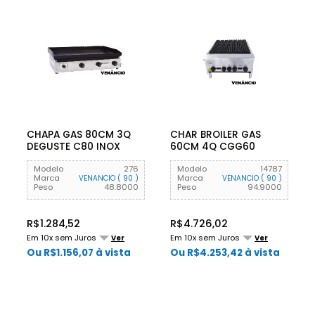
CHAPA GAS 80CM 3Q
CHAR BROILER GAS
DEGUSTE C80 INOX
60CM 4Q CGG60
VENANCIO
VENANCIO
Modelo
276
Modelo
14787
Marca
Marca
VENANCIO ( 90 )
VENANCIO ( 90 )
Peso
48.8000
Peso
94.9000
R$1.284,52
R$4.726,02
Em 10x sem Juros
Em 10x sem Juros
Ver
Ver
Ou R$1.156,07 à vista
Ou R$4.253,42 à vista