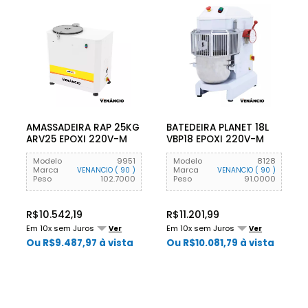
AMASSADEIRA RAP 25KG
BATEDEIRA PLANET 18L
ARV25 EPOXI 220V-M
VBP18 EPOXI 220V-M
VENANCIO
VENANCIO
Modelo
9951
Modelo
8128
Marca
Marca
VENANCIO ( 90 )
VENANCIO ( 90 )
Peso
102.7000
Peso
91.0000
R$10.542,19
R$11.201,99
Em 10x sem Juros
Em 10x sem Juros
Ver
Ver
Ou R$9.487,97 à vista
Ou R$10.081,79 à vista