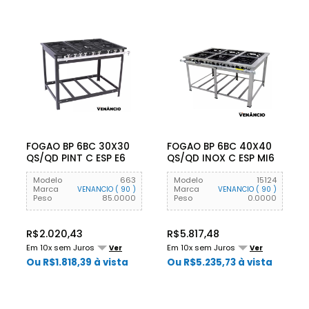
FOGAO BP 6BC 30X30
FOGAO BP 6BC 40X40
QS/QD PINT C ESP E6
QS/QD INOX C ESP MI6
VENANCIO
VENANCIO
Modelo
663
Modelo
15124
Marca
Marca
VENANCIO ( 90 )
VENANCIO ( 90 )
Peso
85.0000
Peso
0.0000
R$2.020,43
R$5.817,48
Em 10x sem Juros
Em 10x sem Juros
Ver
Ver
Ou R$1.818,39 à vista
Ou R$5.235,73 à vista