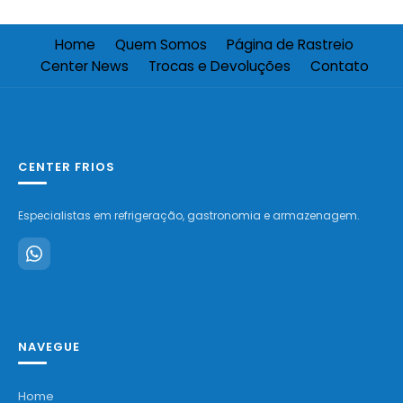
Home
Quem Somos
Página de Rastreio
Center News
Trocas e Devoluções
Contato
CENTER FRIOS
Especialistas em refrigeração, gastronomia e armazenagem.
NAVEGUE
Home