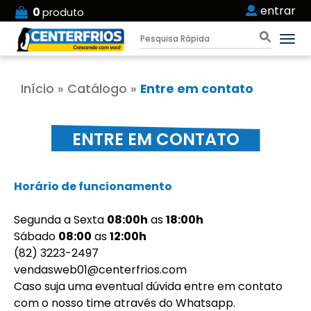
entrar
0
produto
Início
»
Catálogo
»
Entre em contato
ENTRE EM CONTATO
Horário de funcionamento
Segunda a Sexta
08:00h
as
18:00h
Sábado
08:00
as
12:00h
(82) 3223-2497
vendasweb01@centerfrios.com
Caso suja uma eventual dúvida entre em contato
com o nosso time através do Whatsapp.