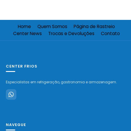
Home
Quem Somos
Página de Rastreio
Center News
Trocas e Devoluções
Contato
CENTER FRIOS
Especialistas em refrigeração, gastronomia e armazenagem.
NAVEGUE