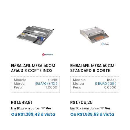
EMBALAFIL MESA 50CM
EMBALAFIL MESA 50CM
AF500 B CORTE INOX
STANDARD B CORTE
430 220V
INOX 430 BIV
Modelo
9948
Modelo
18334
Marca
Marca
SULPACK ( 113 )
R BAIAO ( 28 )
Peso
7.0000
Peso
0.0000
R$1.543,81
R$1.706,25
Em 10x sem Juros
Em 10x sem Juros
Ver
Ver
Ou R$1.389,43 à vista
Ou R$1.535,63 à vista