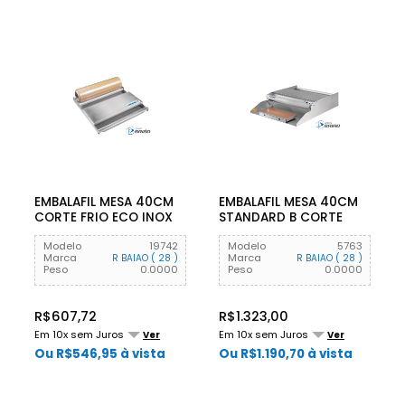
EMBALAFIL MESA 40CM
EMBALAFIL MESA 40CM
CORTE FRIO ECO INOX
STANDARD B CORTE
430 R BAIA
INOX 430 BIV
Modelo
19742
Modelo
5763
Marca
Marca
R BAIAO ( 28 )
R BAIAO ( 28 )
Peso
0.0000
Peso
0.0000
R$607,72
R$1.323,00
Em 10x sem Juros
Em 10x sem Juros
Ver
Ver
Ou R$546,95 à vista
Ou R$1.190,70 à vista