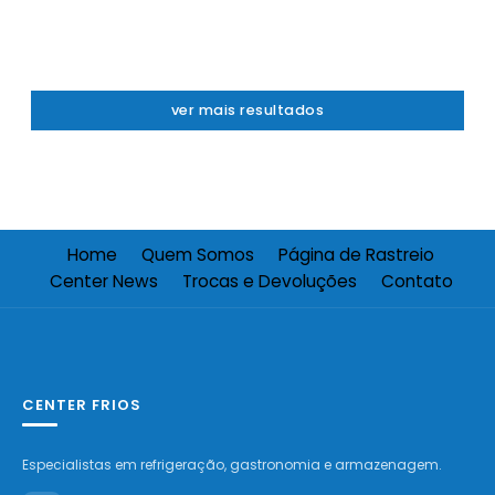
ver mais resultados
Home
Quem Somos
Página de Rastreio
Center News
Trocas e Devoluções
Contato
CENTER FRIOS
Especialistas em refrigeração, gastronomia e armazenagem.