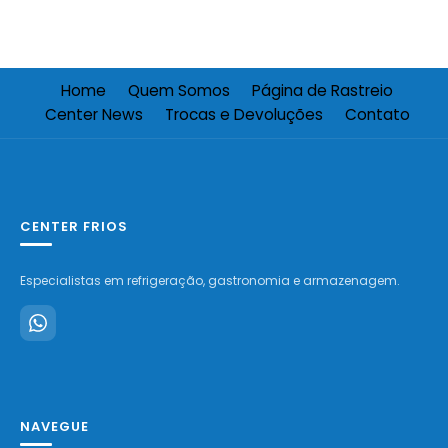
Home
Quem Somos
Página de Rastreio
Center News
Trocas e Devoluções
Contato
CENTER FRIOS
Especialistas em refrigeração, gastronomia e armazenagem.
NAVEGUE