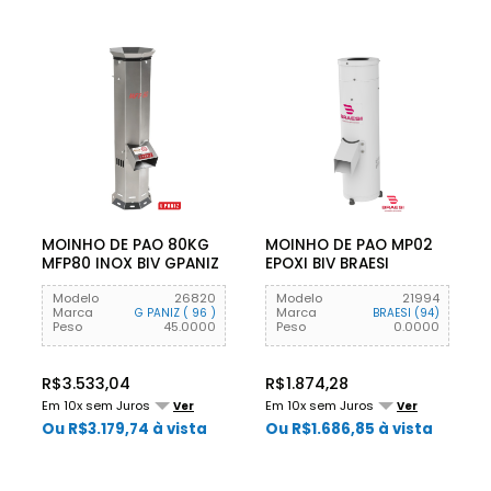
MOINHO DE PAO 80KG
MOINHO DE PAO MP02
MFP80 INOX BIV GPANIZ
EPOXI BIV BRAESI
Modelo
26820
Modelo
21994
Marca
Marca
G PANIZ ( 96 )
BRAESI (94)
Peso
45.0000
Peso
0.0000
R$3.533,04
R$1.874,28
Em 10x sem Juros
Em 10x sem Juros
Ver
Ver
Ou R$3.179,74 à vista
Ou R$1.686,85 à vista