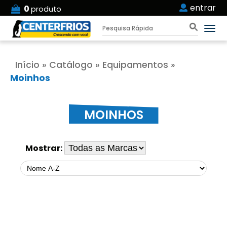
entrar
0
produto
Início
»
Catálogo
»
Equipamentos
»
Moinhos
MOINHOS
Mostrar: